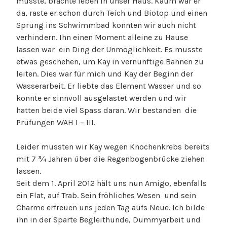
musste, brachte leben in unser Haus. Kaum war er
da, raste er schon durch Teich und Biotop und einen
Sprung ins Schwimmbad konnten wir auch nicht
verhindern. Ihn einen Moment alleine zu Hause
lassen war ein Ding der Unmöglichkeit. Es musste
etwas geschehen, um Kay in vernünftige Bahnen zu
leiten. Dies war für mich und Kay der Beginn der
Wasserarbeit. Er liebte das Element Wasser und so
konnte er sinnvoll ausgelastet werden und wir
hatten beide viel Spass daran. Wir bestanden die
Prüfungen WAH I – III.
Leider mussten wir Kay wegen Knochenkrebs bereits
mit 7 ¾ Jahren über die Regenbogenbrücke ziehen
lassen.
Seit dem 1. April 2012 hält uns nun Amigo, ebenfalls
ein Flat, auf Trab. Sein fröhliches Wesen und sein
Charme erfreuen uns jeden Tag aufs Neue. Ich bilde
ihn in der Sparte Begleithunde, Dummyarbeit und