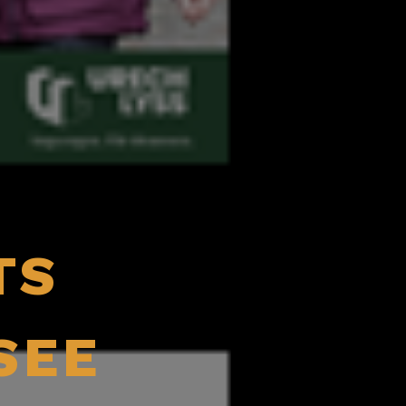
TS
SEE