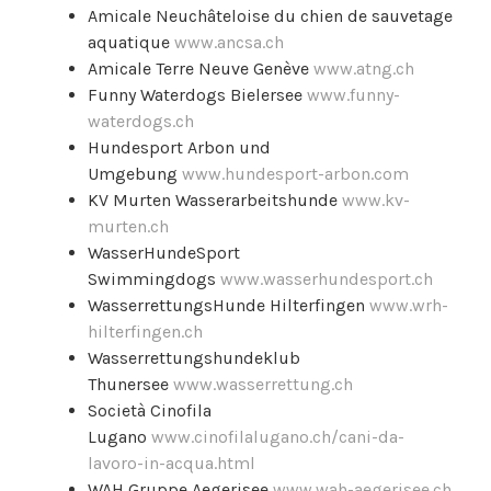
Amicale Neuchâteloise du chien de sauvetage
aquatique
www.ancsa.ch
Amicale Terre Neuve Genève
www.atng.ch
Funny Waterdogs Bielersee
www.funny-
waterdogs.ch
Hundesport Arbon und
Umgebung
www.hundesport-arbon.com
KV Murten Wasserarbeitshunde
www.kv-
murten.ch
WasserHundeSport
Swimmingdogs
www.wasserhundesport.ch
WasserrettungsHunde Hilterfingen
www.wrh-
hilterfingen.ch
Wasserrettungshundeklub
Thunersee
www.wasserrettung.ch
Società Cinofila
Lugano
www.cinofilalugano.ch/cani-da-
lavoro-in-acqua.html
WAH Gruppe Aegerisee
www.wah-aegerisee.ch