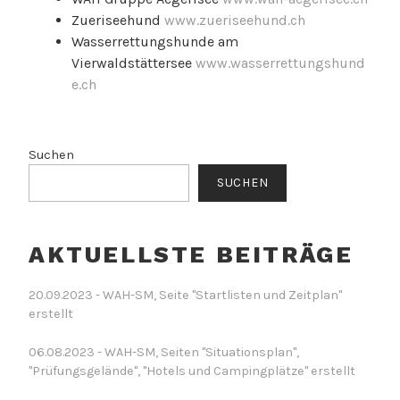
Zueriseehund
www.zueriseehund.ch
Wasserrettungshunde am
Vierwaldstättersee
www.wasserrettungshund
e.ch
Suchen
SUCHEN
AKTUELLSTE BEITRÄGE
20.09.2023 - WAH-SM, Seite "Startlisten und Zeitplan"
erstellt
06.08.2023 - WAH-SM, Seiten "Situationsplan",
"Prüfungsgelände", "Hotels und Campingplätze" erstellt